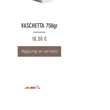
VASCHETTA 750gr
Prezzo
18,50 €
Aggiungi al carrello