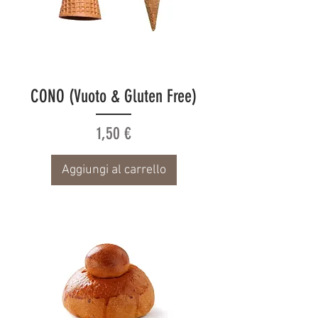
CONO (Vuoto & Gluten Free)
Prezzo
1,50 €
Aggiungi al carrello